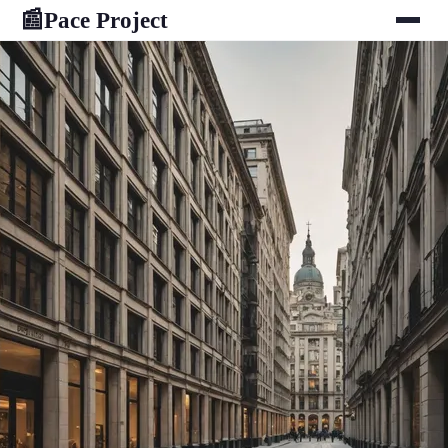
Pace Project
📰