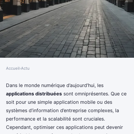
Accueil
›
Actu
ACTU
Comment optimiser la
Dans le monde numérique d’aujourd’hui, les
applications distribuées
sont omniprésentes. Que ce
performance des applications
soit pour une simple application mobile ou des
distribuées en utilisant les
systèmes d’information d’entreprise complexes, la
patterns d'architectures?
performance et la scalabilité sont cruciales.
Cependant, optimiser ces applications peut devenir
Owen
•
29 août 2024
•
5 min de lecture