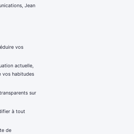
nications, Jean
réduire vos
uation actuelle,
e vos habitudes
 transparents sur
ifier à tout
nte de