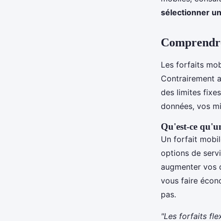
Owen
•
19 février 2025
•
6 min de lecture
sélectionner un 
Comprendre 
Les forfaits mo
Contrairement a
des limites fixe
données, vos min
Qu'est-ce qu'un
Un forfait mobil
options de serv
augmenter vos do
vous faire écono
pas.
"Les forfaits fl