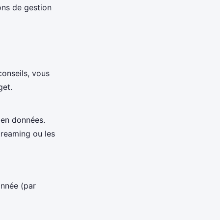
ons de gestion
conseils, vous
get.
s en données.
treaming ou les
année (par