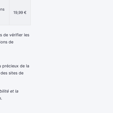
ons
19,99 €
 de vérifier les
ions de
u précieux de la
 des sites de
ilité et la
n.