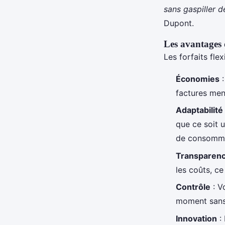
sans gaspiller de
Dupont.
Les avantages d
Les forfaits fle
Économies
:
factures men
Adaptabilité
que ce soit 
de consomma
Transparen
les coûts, ce
Contrôle
: V
moment sans 
Innovation
: 