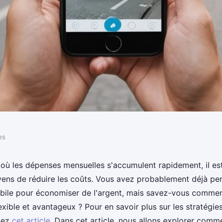
es
t mobile flexible
ù les dépenses mensuelles s'accumulent rapidement, il est
ens de réduire les coûts. Vous avez probablement déjà pe
s
obile pour économiser de l'argent, mais savez-vous comment
flexible et avantageux ? Pour en savoir plus sur les stratégi
tez
cet article
. Dans cet article, nous allons explorer comm