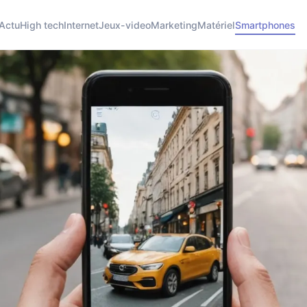
Actu
High tech
Internet
Jeux-video
Marketing
Matériel
Smartphones