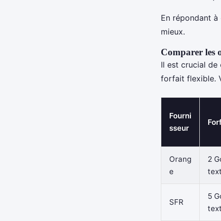
En répondant à 
mieux.
Comparer les of
Il est crucial d
forfait flexible
Fourni
For
sseur
Orang
2 G
e
text
5 G
SFR
text