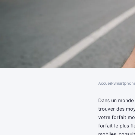
Accueil
›
Smartphon
SMARTPHONES
Sélectionner un forfai
Dans un monde o
trouver des moy
pour plus d'économie
votre forfait m
forfait le plus 
mobiles, consul