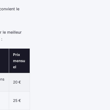
convient le
r le meilleur
 :
Prix
mensu
el
ons
20 €
25 €