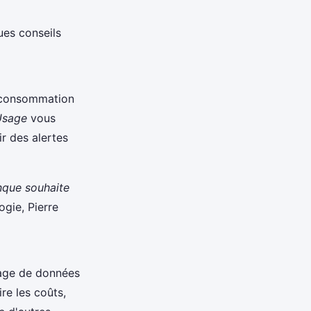
ues conseils
e consommation
Usage
vous
r des alertes
nque souhaite
gie, Pierre
tage de données
re les coûts,