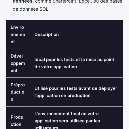
données
, comme SharePoint, Excel, ou des bases
de données SQL.
Enviro
nneme
Description
nt
Dével
Idéal pour les tests et la mise au point
oppem
de votre application.
ent
Prépro
Utilisé pour les tests avant de déployer
ductio
l'application en production.
n
L'environnement final où votre
Produ
application sera utilisée par les
ction
utilisateurs.