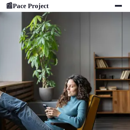
Pace Project
📰