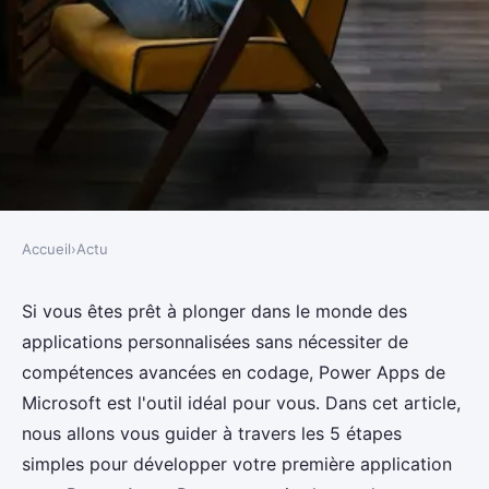
Accueil
›
Actu
ACTU
Développez votre première app
Si vous êtes prêt à plonger dans le monde des
applications personnalisées sans nécessiter de
avec power apps en 5 étapes
compétences avancées en codage, Power Apps de
simples
Microsoft est l'outil idéal pour vous. Dans cet article,
nous allons vous guider à travers les 5 étapes
Owen
•
18 décembre 2024
•
5 min de lecture
simples pour développer votre première application