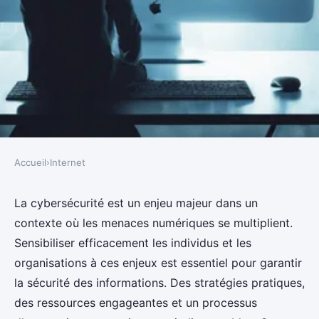
Accueil
›
Internet
INTERNET
Cybersécurité : comment se
La cybersécurité est un enjeu majeur dans un
contexte où les menaces numériques se multiplient.
sensibiliser efficacement ?
Sensibiliser efficacement les individus et les
organisations à ces enjeux est essentiel pour garantir
Owen
•
1 janvier 2025
•
7 min de lecture
la sécurité des informations. Des stratégies pratiques,
des ressources engageantes et un processus