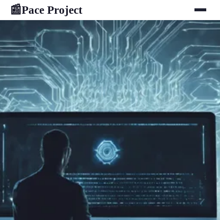
Pace Project
📰