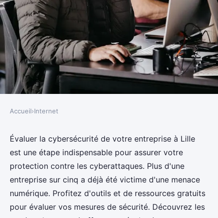
Accueil
›
Internet
INTERNET
Évaluez la cybersécurité de
Évaluer la cybersécurité de votre entreprise à Lille
est une étape indispensable pour assurer votre
votre entreprise à Lille
protection contre les cyberattaques. Plus d'une
gratuitement
entreprise sur cinq a déjà été victime d'une menace
numérique. Profitez d'outils et de ressources gratuits
Owen
•
3 janvier 2025
•
8 min de lecture
pour évaluer vos mesures de sécurité. Découvrez les