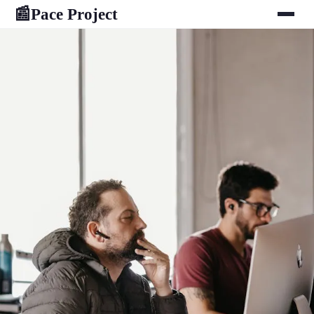
Pace Project
📰