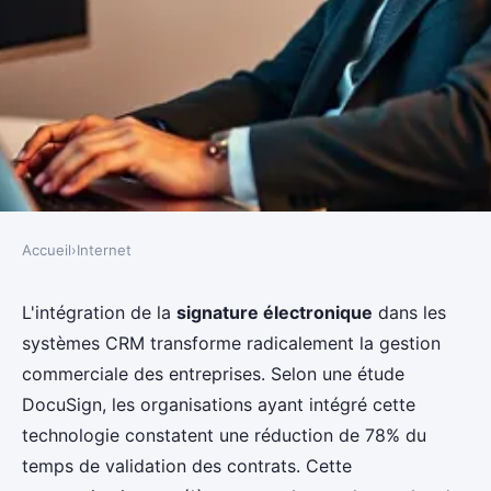
Accueil
›
Internet
INTERNET
Intégrer la signature
L'intégration de la
signature électronique
dans les
systèmes CRM transforme radicalement la gestion
électronique : révolutionnez
commerciale des entreprises. Selon une étude
votre CRM
DocuSign, les organisations ayant intégré cette
technologie constatent une réduction de 78% du
Owen
•
13 décembre 2025
•
7 min de lecture
temps de validation des contrats. Cette