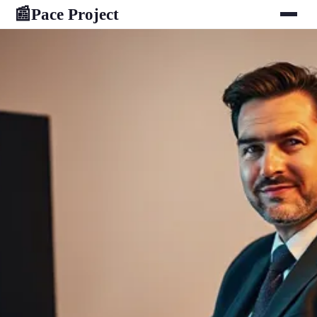
Pace Project
📰