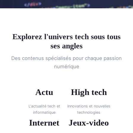
Explorez l'univers tech sous tous
ses angles
Des contenus spécialisés pour chaque passion
numérique
Actu
High tech
L'actualité tech et
Innovations et nouvelles
informatique
technologies
Internet
Jeux-video